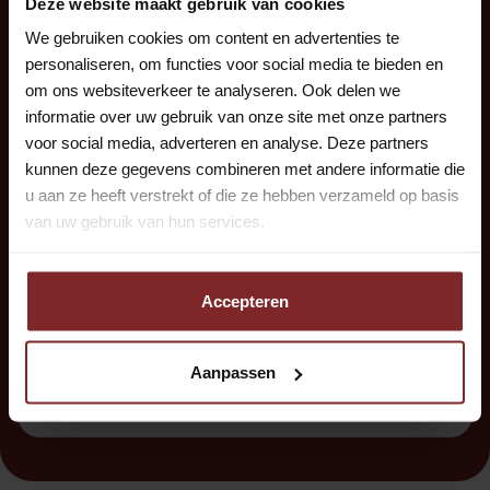
Deze website maakt gebruik van cookies
uit hoe solliciteren in zijn werk gaat. Op de vacature
We gebruiken cookies om content en advertenties te
pagina kun je ervoor kiezen om direct te solliciteren.
personaliseren, om functies voor social media te bieden en
om ons websiteverkeer te analyseren. Ook delen we
Hier vul je je gegevens in en voeg je je CV en motivatie
informatie over uw gebruik van onze site met onze partners
toe. Vervolgens neemt het team van Outstanding
voor social media, adverteren en analyse. Deze partners
contact met je op om een intake in te plannen. Gaat dit
kunnen deze gegevens combineren met andere informatie die
u aan ze heeft verstrekt of die ze hebben verzameld op basis
soepel en heb je hierna nog steeds interesse? Dan
van uw gebruik van hun services.
plannen we een gesprek in met de opdrachtgever.
Wacht niet te lang met solliciteren, want straks is de
Accepteren
vacature al vervuld!
Aanpassen
Meer over Outstanding