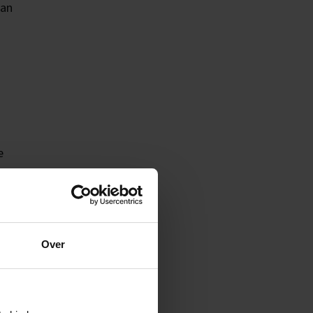
aan
e
extra
l.
Over
je