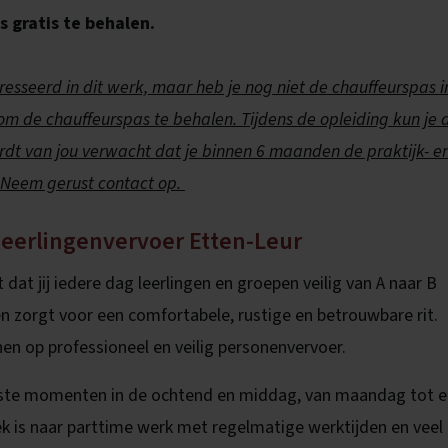
 gratis te behalen.
eresseerd in dit werk, maar heb je nog niet de chauffeurspas i
om de chauffeurspas te behalen. Tijdens de opleiding kun je a
ordt van jou verwacht dat je binnen 6 maanden de praktijk- e
? Neem gerust contact op.
 leerlingenvervoer Etten-Leur
dat jij iedere dag leerlingen en groepen veilig van A naar B
en zorgt voor een comfortabele, rustige en betrouwbare rit.
nen op professioneel en veilig personenvervoer.
 vaste momenten in de ochtend en middag, van maandag tot 
ek is naar parttime werk met regelmatige werktijden en veel