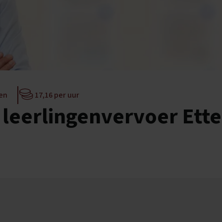
ten
17,16 per uur
 leerlingenvervoer Ett