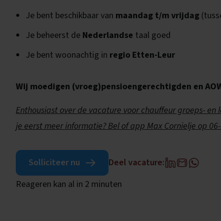
Je bent beschikbaar van
maandag t/m vrijdag
(tus
Je beheerst de
Nederlandse
taal goed
Je bent woonachtig in
regio Etten-Leur
Wij moedigen (vroeg)pensioengerechtigden en AOW’
Enthousiast over de vacature voor chauffeur groeps- en l
je eerst meer informatie? Bel of app Max Cornielje op 0
Solliciteer nu
Deel vacature:
Reageren kan al in 2 minuten