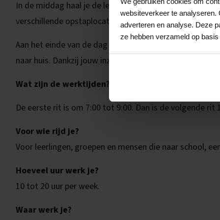
We gebruiken cookies om conten
In de middag haal je de leerlingen weer op bij school en
websiteverkeer te analyseren. 
verschillende opstaplocaties en zorgt ervoor dat iedere
adverteren en analyse. Deze pa
ze hebben verzameld op basis 
Aan het einde van de dag parkeer je het voertuig, rond 
naar huis. Dankzij jouw inzet hebben de leerlingen een ve
Wat zijn de werktijden?
De eerste rit is om 7:00 tot 9:00. Dan is de volgende rit 
Voor wie rijd je?
Voor leerlingen, groepen en mensen die naar school, ee
Hoeveel uur werk je?
10 tot 20 uur per week.
Waar werk je?