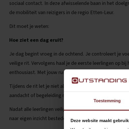
sociaal contact. In deze afwisselende baan in het doelg
de mobiliteit van reizigers in de regio Etten-Leur.
Dit moet je weten:
Hoe ziet een dag eruit?
Je dag begint vroeg in de ochtend. Je controleert je voe
veilige rit. Vervolgens haal je de eerste leerlingen op b
enthousiast. Met jouw rustige en vriendelijke houding zo
Tijdens de rit let je niet alleen op het verkeer, maar o
aandacht of begeleiding nodig. Jij biedt structuur, veil
Toestemming
Nadat alle leerlingen veilig zijn afgezet, heb je vaak en
naar eigen inzicht besteden.
Deze website maakt gebruik