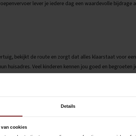
roepenvervoer lever je iedere dag een waardevolle bijdrage 
rtuig, bekijkt de route en zorgt dat alles klaarstaat voor een
ij hun huisadres. Veel kinderen kennen jou goed en begroeten j
rg je ervoor dat iedere leerling zich op zijn gemak voelt.
ok op het welzijn van de kinderen. Sommige leerlingen hebben 
igheid en een vertrouwde omgeving tijdens de reis naar schoo
Details
kele uren vrij voordat de middagritten beginnen. Deze tijd kun 
 van cookies