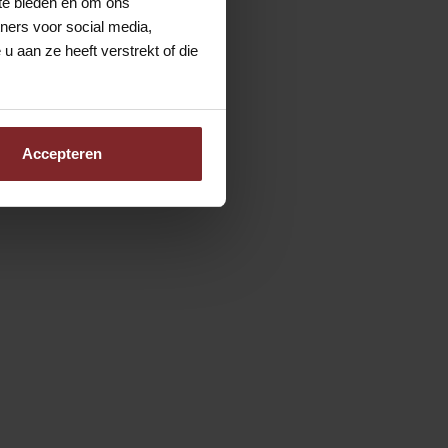
 te bieden en om ons
e
ners voor social media,
 aan ze heeft verstrekt of die
oel
Accepteren