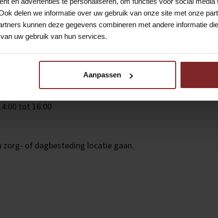
t en advertenties te personaliseren, om functies voor social media
 breng je hen veilig terug naar huis. Je houdt rekening met d
Ook delen we informatie over uw gebruik van onze site met onze part
en op tijd en comfortabel thuiskomt.
rtners kunnen deze gegevens combineren met andere informatie die u
van uw gebruik van hun services.
je eventuele bijzonderheden af en ga je met een voldaan gev
ilige en prettige reis van en naar school gehad.
Aanpassen
14:00 tot 16:00
n zorg- of dagbesteding locatie gaan.