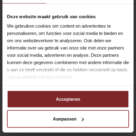
Wij moedigen (vroeg)pensioengerechtigden en AOW’ers
Deze website maakt gebruik van cookies
van harte aan om te solliciteren.
We gebruiken cookies om content en advertenties te
personaliseren, om functies voor social media te bieden en
Enthousiast over de vacature voor Helpende Plus in
om ons websiteverkeer te analyseren. Ook delen we
informatie over uw gebruik van onze site met onze partners
Bolsward? Solliciteer vandaag nog! Wil je eerst meer
voor social media, adverteren en analyse. Deze partners
informatie? Bel of app Klarike van 't Wel op 06-
kunnen deze gegevens combineren met andere informatie die
82431794 of mail naar
wel@outstanding.nl
u aan ze heeft verstrekt of die ze hebben verzameld op basis
van uw gebruik van hun services.
Solliciteer nu
Accepteren
Reageren kan al in 2 minuten
Deel vacature:
Aanpassen