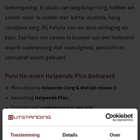
leefomgeving. In plaats van langdurige zorg, hebben we
steeds meer te maken met korter durende, hoog
complexe zorg. Bij Patyna zien we deze uitdaging als
kans. Een kans om samen te bouwen aan een toekomst
waarin ouderenzorg met waardigheid, aandacht en
innovatief wordt geleverd.
Functie-eisen Helpende Plus Bolsward
Mbo-diploma
Helpende Zorg & Welzijn niveau 2
;
Aanvulling
Helpende Plus
;
Ervaring met
ouderenzorg is een pré
;
Flexibel inzetbaar in
wisselende diensten
;
Je werkt graag
samen in een team
;
Toestemming
Details
Over
Je hebt oog voor
persoonlijke aandacht en welzijn
;