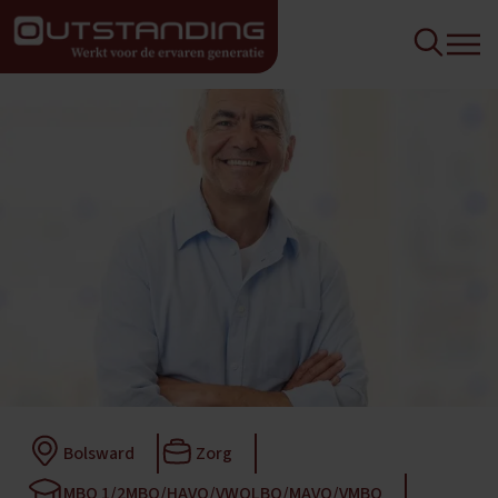
Bolsward
Zorg
MBO 1/2
MBO/HAVO/VWO
LBO/MAVO/VMBO