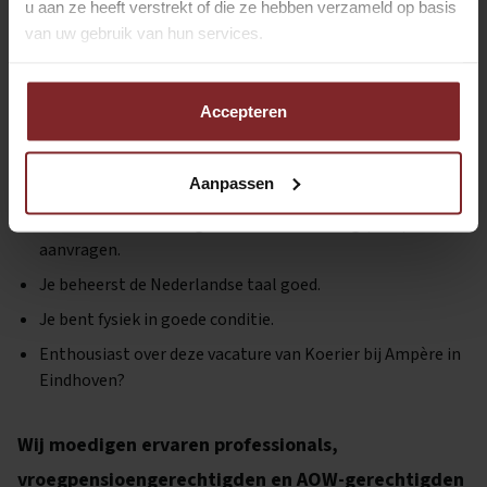
u aan ze heeft verstrekt of die ze hebben verzameld op basis
verplaats je met behulp van een rolcontainer.
van uw gebruik van hun services.
Functie-eisen Koerier | Ampère | Eindhoven
Accepteren
Je bent minimaal twee diensten per week beschikbaar.
Je bent in het bezit van rijbewijs B.
Aanpassen
Ervaring met het besturen van een bakwagen is een pré.
Je kunt een Verklaring Omtrent het Gedrag (VOG)
aanvragen.
Je beheerst de Nederlandse taal goed.
Je bent fysiek in goede conditie.
Enthousiast over deze vacature van Koerier bij Ampère in
Eindhoven?
Wij moedigen ervaren professionals,
vroegpensioengerechtigden en AOW-gerechtigden