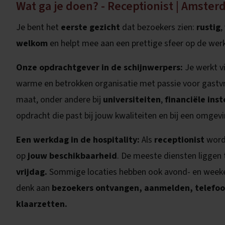
Wat ga je doen? - Receptionist | Amster
Je bent het
eerste gezicht
dat bezoekers zien:
rustig
,
welkom
en helpt mee aan een prettige sfeer op de werk
Onze opdrachtgever in de schijnwerpers:
Je werkt v
warme en betrokken organisatie met passie voor gastvri
maat, onder andere bij
universiteiten
,
financiële ins
opdracht die past bij jouw kwaliteiten en bij een omgevin
Een werkdag in de hospitality:
Als
receptionist
word
op
jouw beschikbaarheid
. De meeste diensten liggen
vrijdag.
Sommige locaties hebben ook avond- en weeken
denk aan
bezoekers ontvangen, aanmelden, telefoo
klaarzetten.