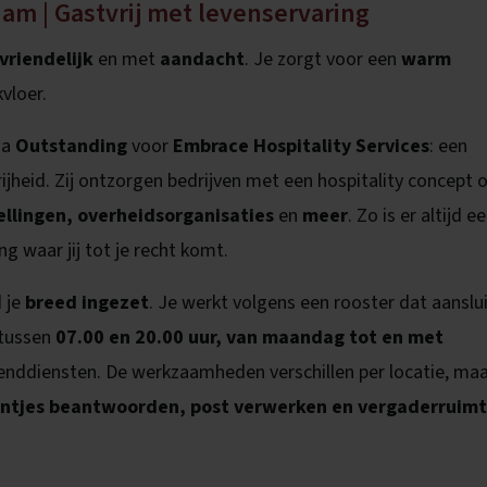
dam | Gastvrij met levenservaring
vriendelijk
en met
aandacht
. Je zorgt voor een
warm
vloer.
ia
Outstanding
voor
Embrace Hospitality Services
: een
jheid. Zij ontzorgen bedrijven met een hospitality concept 
tellingen, overheidsorganisaties
en
meer
. Zo is er altijd e
g waar jij tot je recht komt.
 je
breed ingezet
. Je werkt volgens een rooster dat aanslu
 tussen
07.00 en 20.00 uur, van maandag tot en met
ddiensten. De werkzaamheden verschillen per locatie, maa
ntjes beantwoorden, post verwerken en vergaderruim