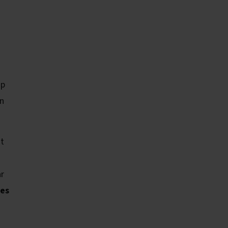
op
en
it
r
tes