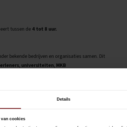
rieert tussen de
4 tot 8 uur.
der bekende bedrijven en organisaties
samen. Dit
verleners
,
universiteiten
,
MKB
o Amsterdam.
Details
 van cookies
staan de werkzaamheden uit:
Ontvangen van bezoekers,