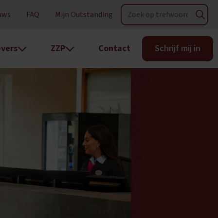
uws
FAQ
Mijn Outstanding
vers
ZZP
Contact
Schrijf mij in