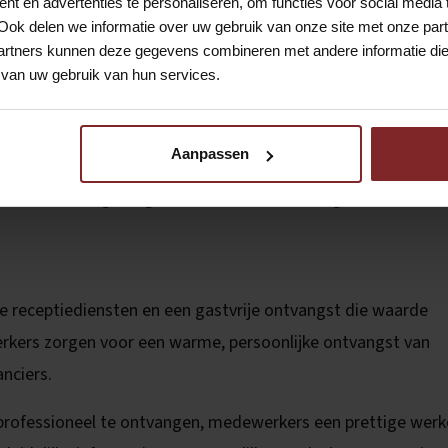
t en advertenties te personaliseren, om functies voor social media
 vergaderruimtes klaarzetten.
Ook delen we informatie over uw gebruik van onze site met onze part
rtners kunnen deze gegevens combineren met andere informatie die u
van uw gebruik van hun services.
eding beschikbaar
zodat je er altijd tip top uitziet.
Aanpassen
 dit werk zeker goed geschikt voor de ervaren generatie.
le receptiediensten en een gastvrije ontvangst die waarde
rkers zorgen voor een warme, persoonlijke ontvangst van
nciers.
s professioneel te ontvangen, medewerkers een prettige wer