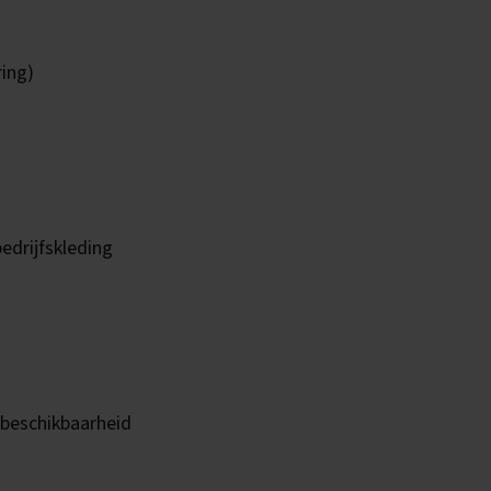
ring)
edrijfskleding
 beschikbaarheid