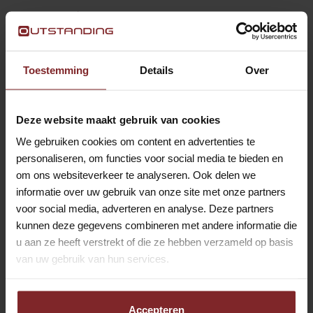
Voornaam*
Achternaam*
Toestemming
Details
Over
Deze website maakt gebruik van cookies
Woonplaats*
We gebruiken cookies om content en advertenties te
personaliseren, om functies voor social media te bieden en
om ons websiteverkeer te analyseren. Ook delen we
E-mailadres*
informatie over uw gebruik van onze site met onze partners
voor social media, adverteren en analyse. Deze partners
kunnen deze gegevens combineren met andere informatie die
Telefoonnummer*
u aan ze heeft verstrekt of die ze hebben verzameld op basis
van uw gebruik van hun services.
Privacy*
Ja, ik ga akkoord met het
privacy statement
Accepteren