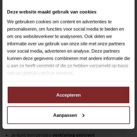
Werk je zelfstandig?
Ja, maar je hebt onderweg veel contact met
Deze website maakt gebruik van cookies
passagiers.
We gebruiken cookies om content en advertenties te
personaliseren, om functies voor social media te bieden en
Is dit werk geschikt voor AOW'ers?
om ons websiteverkeer te analyseren. Ook delen we
informatie over uw gebruik van onze site met onze partners
Jazeker, dit is een parttime baan waar je een
voor social media, adverteren en analyse. Deze partners
kunnen deze gegevens combineren met andere informatie die
belangrijke maatschappelijke functie hebt. Je werkt
u aan ze heeft verstrekt of die ze hebben verzameld op basis
maar een paar uur per dag waardoor je een goede
van uw gebruik van hun services.
balans kunt houden tussen werk en privé
Accepteren
Functie-eisen Chauffeur groeps- en
leerlingenvervoer Groningen
Aanpassen
Je bent in het bezit van een
rijbewijs B
Je kunt een geldige
verklaring omtrent