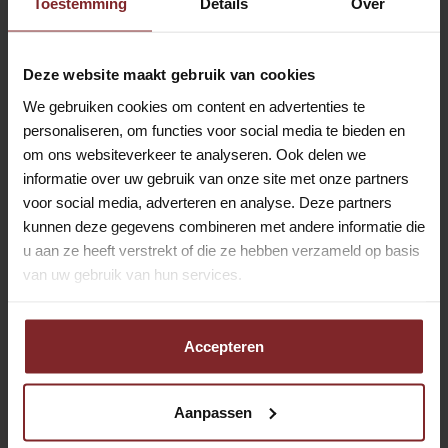
Toestemming
Details
Over
In de regio Wijk bij Duurstede.
Werk je zelfstandig?
Deze website maakt gebruik van cookies
Ja, maar je hebt onderweg veel contact met
We gebruiken cookies om content en advertenties te
personaliseren, om functies voor social media te bieden en
passagiers.
om ons websiteverkeer te analyseren. Ook delen we
informatie over uw gebruik van onze site met onze partners
Is dit werk geschikt voor AOW'ers?
voor social media, adverteren en analyse. Deze partners
kunnen deze gegevens combineren met andere informatie die
Jazeker, dit is een parttime baan waar je een
u aan ze heeft verstrekt of die ze hebben verzameld op basis
belangrijke maatschappelijke functie hebt. Je werkt
van uw gebruik van hun services.
maar een paar uur per dag waardoor je een goede
balans kunt houden tussen werk en privé.
Accepteren
Functie-eisen Chauffeur groeps- en
Aanpassen
leerlingenvervoer in Wijk bij Duurstede