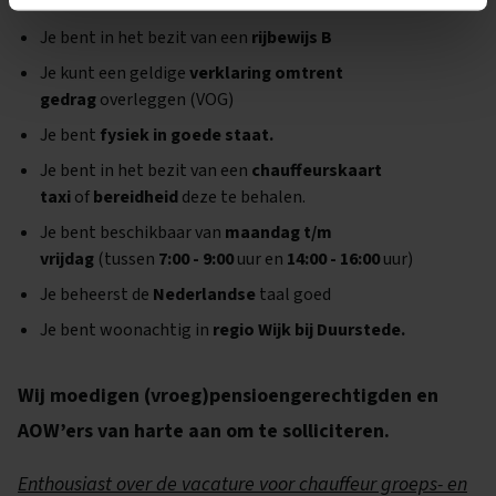
Je bent in het bezit van een
rijbewijs B
Je kunt een geldige
verklaring omtrent
gedrag
overleggen (VOG)
Je bent
fysiek in goede staat.
Je bent in het bezit van een
chauffeurskaart
taxi
of
bereidheid
deze te behalen.
Je bent beschikbaar van
maandag t/m
vrijdag
(tussen
7:00 - 9:00
uur en
14:00 - 16:00
uur)
Je beheerst de
Nederlandse
taal goed
Je bent woonachtig in
regio Wijk bij Duurstede.
Wij moedigen (vroeg)pensioengerechtigden en
AOW’ers van harte aan om te solliciteren.
Enthousiast over de vacature voor chauffeur groeps- en