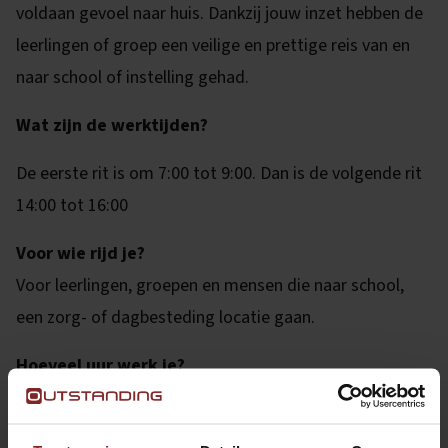
voldaan gevoel naar huis. Dankzij jouw inzet hebben de
leerlingen of groep een veilige en prettige reis van en
naar school of instelling gehad.
Wat zijn de werktijden?
De eerste rit is om 7:00 tot 9:00. Dan is de volgende rit
14:00 tot 16:00
Voor wie rijd je?
Voor leerlingen, groepen en mensen die naar school,
een zorg- of dagbesteding locatie gaan.
Hoeveel uur werk je?
10 tot 20 uur per week.
Waar werk je?