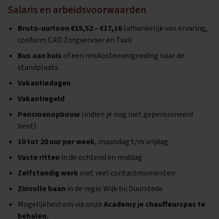
Salaris en arbeidsvoorwaarden
Bruto-uurloon €15,52 – €17,16
(afhankelijk van ervaring,
conform CAO Zorgvervoer en Taxi)
Bus aan huis
of een reiskostenvergoeding naar de
standplaats.
Vakantiedagen
Vakantiegeld
Pensioenopbouw
(indien je nog niet gepensioneerd
bent)
10 tot 20 uur per week
, maandag t/m vrijdag.
Vaste ritten
in de ochtend en middag
Zelfstandig werk
met veel contactmomenten
Zinvolle baan
in de regio Wijk bij Duurstede
Mogelijkheid om via onze
Academy je chauffeurspas te
behalen.