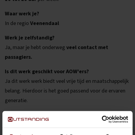
Waar werk je?
In de regio
Veenendaal
Werk je zelfstandig?
Ja, maar je hebt onderweg
veel contact met
passagiers.
Is dit werk geschikt voor AOW'ers?
Ja dit werk werk biedt veel vrije tijd en maatschappelijk
belang. Hierdoor is het goed passend voor de ervaren
generatie.
Functie-eisen Chauffeur groeps- en
leerlingenvervoer | Veenendaal | 12-20 uur