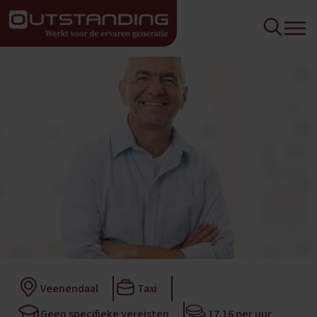
Veenendaal
Taxi
Geen specifieke vereisten
17,16 per uur