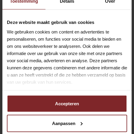
Toestemming
Details
Over
Je bent in het bezit van een
rijbewijs B
Je kunt een geldige
verklaring omtrent
Deze website maakt gebruik van cookies
gedrag
overleggen (VOG)
We gebruiken cookies om content en advertenties te
Je bent
fysiek in goede staat.
personaliseren, om functies voor social media te bieden en
Je bent in het bezit van een
chauffeurskaart
om ons websiteverkeer te analyseren. Ook delen we
taxi
of
bereidheid
deze te behalen.
informatie over uw gebruik van onze site met onze partners
voor social media, adverteren en analyse. Deze partners
Je bent beschikbaar van
maandag t/m
kunnen deze gegevens combineren met andere informatie die
vrijdag
(tussen
7:00 - 9:00
uur en
14:00 - 16:00
uur)
u aan ze heeft verstrekt of die ze hebben verzameld op basis
Je beheerst de
Nederlandse
taal goed
van uw gebruik van hun services.
Je bent woonachtig in
regio Veenendaal.
Accepteren
Wij moedigen (vroeg)pensioengerechtigden en
AOW’ers van harte aan om te solliciteren.
Aanpassen
Enthousiast over de vacature voor chauffeur groeps- en