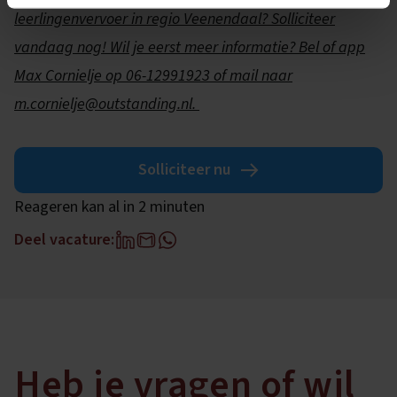
leerlingenvervoer in regio Veenendaal? Solliciteer
vandaag nog! Wil je eerst meer informatie? Bel of app
Max Cornielje op 06-12991923 of mail naar
m.cornielje@outstanding.nl.
Solliciteer nu
Reageren kan al in 2 minuten
Deel vacature:
Heb je vragen of wil