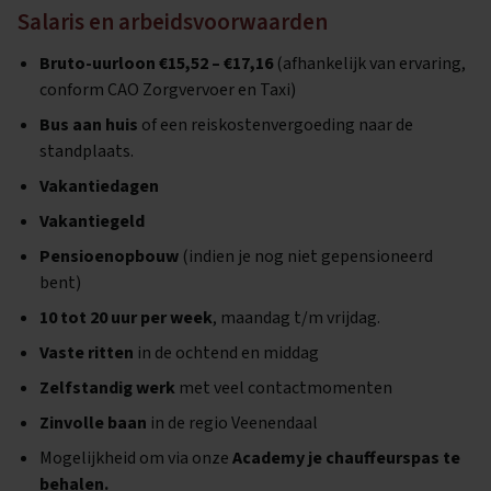
Salaris en arbeidsvoorwaarden
Bruto-uurloon €15,52 – €17,16
(afhankelijk van ervaring,
conform CAO Zorgvervoer en Taxi)
Bus aan huis
of een reiskostenvergoeding naar de
standplaats.
Vakantiedagen
Vakantiegeld
Pensioenopbouw
(indien je nog niet gepensioneerd
bent)
10 tot 20 uur per week
, maandag t/m vrijdag.
Vaste ritten
in de ochtend en middag
Zelfstandig werk
met veel contactmomenten
Zinvolle baan
in de regio Veenendaal
Mogelijkheid om via onze
Academy je chauffeurspas te
behalen.