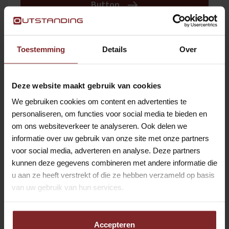
Button
BODE / FACILITAIR MEDEWERKER |
Toestemming
Details
Over
LELYSTAD | VOOR DE ERVAREN
PROFESSIONAL
Deze website maakt gebruik van cookies
Lelystad
Hospitality
We gebruiken cookies om content en advertenties te
Button
personaliseren, om functies voor social media te bieden en
om ons websiteverkeer te analyseren. Ook delen we
informatie over uw gebruik van onze site met onze partners
CATERINGKOERIER LOOF
voor social media, adverteren en analyse. Deze partners
kunnen deze gegevens combineren met andere informatie die
AMSTERDAM
u aan ze heeft verstrekt of die ze hebben verzameld op basis
Weesp
Hospitality
van uw gebruik van hun services.
Button
Accepteren