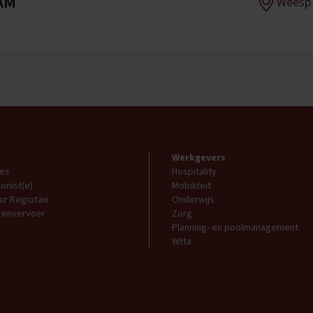
AM
Weesp
Werkgevers
res
Hospitality
onist(e)
Mobiliteit
ur Regiotaxi
Onderwijs
ngenvervoer
Zorg
Planning- en poolmanagement
Wtta