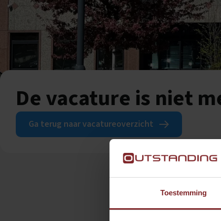
De vacature is niet 
Ga terug naar vacatureoverzicht
Toestemming