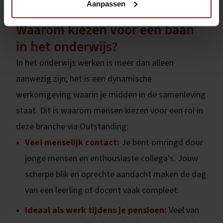
Aanpassen
Waarom kiezen voor een baan
in het onderwijs?
In het onderwijs werken is meer dan alleen
aanwezig zijn; het is een dynamische
werkomgeving waarin je midden in de samenleving
staat. Dit is waarom mensen kiezen voor een rol in
deze branche via Outstanding:
Veel menselijk contact:
Je bent omringd door
jonge mensen en enthousiaste collega's. Jouw
scherpe blik en oprechte aandacht maken de dag
van een leerling of docent vaak compleet.
Ideaal als werk tijdens je pensioen:
Veel van