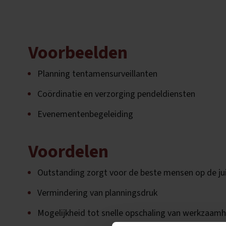
Voorbeelden
Planning tentamensurveillanten
Coördinatie en verzorging pendeldiensten
Evenementenbegeleiding
Voordelen
Outstanding zorgt voor de beste mensen op de jui
Vermindering van planningsdruk
Mogelijkheid tot snelle opschaling van werkzaam