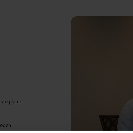
ste plaats
heden