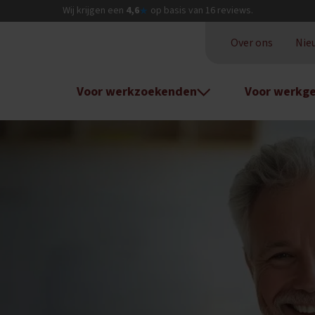
Wij krijgen een
4,6
op basis van
16
reviews.
★
Over ons
Nie
Voor werkzoekenden
Voor werkge