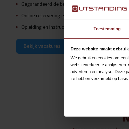
Gegarandeerd de best inzetbare kandidaten
Online reservering en planning
Opleiding en instructie van kandidaten
Toestemming
Bekijk vacatures
Deze website maakt gebruik
We gebruiken cookies om conten
websiteverkeer te analyseren. 
adverteren en analyse. Deze pa
ze hebben verzameld op basis 
Vragen o
N