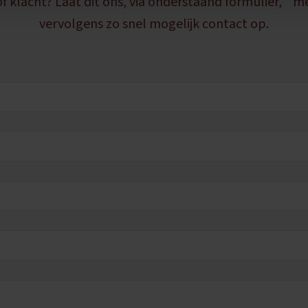
f klacht? Laat dit ons, via onderstaand formulier, 
vervolgens zo snel mogelijk contact op.