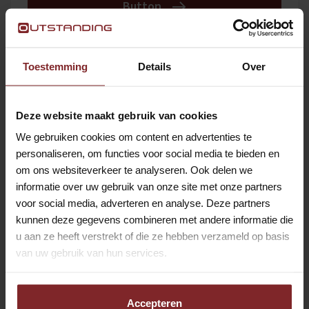
Button
BODE / FACILITAIR MEDEWERKER |
Toestemming
Details
Over
LELYSTAD | VOOR DE ERVAREN
PROFESSIONAL
Deze website maakt gebruik van cookies
Lelystad
Hospitality
We gebruiken cookies om content en advertenties te
Button
personaliseren, om functies voor social media te bieden en
om ons websiteverkeer te analyseren. Ook delen we
informatie over uw gebruik van onze site met onze partners
CATERINGKOERIER LOOF
voor social media, adverteren en analyse. Deze partners
kunnen deze gegevens combineren met andere informatie die
AMSTERDAM
u aan ze heeft verstrekt of die ze hebben verzameld op basis
Weesp
Hospitality
van uw gebruik van hun services.
Button
Accepteren