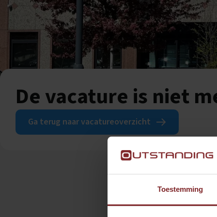
De vacature is niet 
Ga terug naar vacatureoverzicht
Toestemming