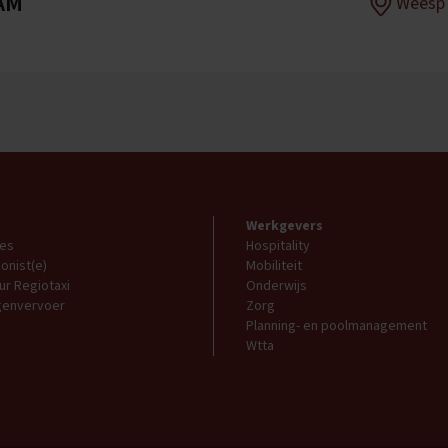
AM
Weesp
Werkgevers
res
Hospitality
onist(e)
Mobiliteit
ur Regiotaxi
Onderwijs
ngenvervoer
Zorg
Planning- en poolmanagement
Wtta