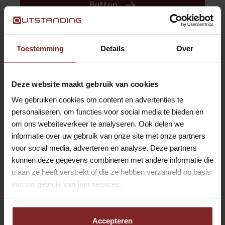
Button
BODE / FACILITAIR MEDEWERKER |
Toestemming
Details
Over
LELYSTAD | VOOR DE ERVAREN
PROFESSIONAL
Deze website maakt gebruik van cookies
Lelystad
Hospitality
We gebruiken cookies om content en advertenties te
Button
personaliseren, om functies voor social media te bieden en
om ons websiteverkeer te analyseren. Ook delen we
informatie over uw gebruik van onze site met onze partners
CATERINGKOERIER LOOF
voor social media, adverteren en analyse. Deze partners
kunnen deze gegevens combineren met andere informatie die
AMSTERDAM
u aan ze heeft verstrekt of die ze hebben verzameld op basis
Weesp
Hospitality
van uw gebruik van hun services.
Button
Accepteren