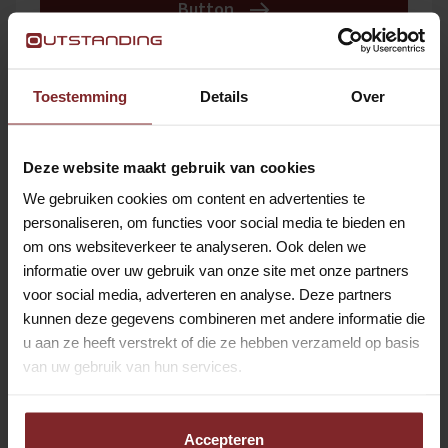
Button
BODE / FACILITAIR MEDEWERKER |
Toestemming
Details
Over
LELYSTAD | VOOR DE ERVAREN
PROFESSIONAL
Deze website maakt gebruik van cookies
Lelystad
Hospitality
We gebruiken cookies om content en advertenties te
Button
personaliseren, om functies voor social media te bieden en
om ons websiteverkeer te analyseren. Ook delen we
informatie over uw gebruik van onze site met onze partners
CATERINGKOERIER LOOF
voor social media, adverteren en analyse. Deze partners
kunnen deze gegevens combineren met andere informatie die
AMSTERDAM
u aan ze heeft verstrekt of die ze hebben verzameld op basis
Weesp
Hospitality
van uw gebruik van hun services.
Button
Accepteren