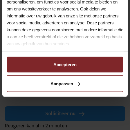
personaliseren, om functies voor social media te bieden en
Je beheerst de
Nederlandse
taal goed
om ons websiteverkeer te analyseren. Ook delen we
Je bent woonachtig in
regio Zaandam.
informatie over uw gebruik van onze site met onze partners
voor social media, adverteren en analyse. Deze partners
kunnen deze gegevens combineren met andere informatie die
Wij moedigen (vroeg)pensioengerechtigden en
u aan ze heeft verstrekt of die ze hebben verzameld op basis
AOW’ers van harte aan om te solliciteren.
van uw gebruik van hun services.
Enthousiast over de vacature voor chauffeur groeps- en
leerlingenvervoer in regio Zaandam? Solliciteer
Accepteren
vandaag nog! Wil je eerst meer informatie? Bel of app
Max Cornielje op 06-12991923 of mail naar
Aanpassen
m.cornielje@outstanding.nl.
Solliciteer nu
Reageren kan al in 2 minuten