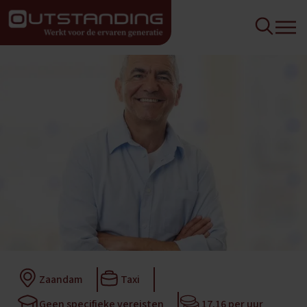
Zaandam
Taxi
Geen specifieke vereisten
17,16 per uur