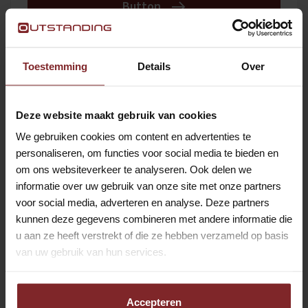
Button
BODE / FACILITAIR MEDEWERKER |
Toestemming
Details
Over
LELYSTAD | VOOR DE ERVAREN
PROFESSIONAL
Deze website maakt gebruik van cookies
Lelystad
Hospitality
We gebruiken cookies om content en advertenties te
Button
personaliseren, om functies voor social media te bieden en
om ons websiteverkeer te analyseren. Ook delen we
informatie over uw gebruik van onze site met onze partners
CATERINGKOERIER LOOF
voor social media, adverteren en analyse. Deze partners
kunnen deze gegevens combineren met andere informatie die
AMSTERDAM
u aan ze heeft verstrekt of die ze hebben verzameld op basis
Weesp
Hospitality
van uw gebruik van hun services.
Button
Accepteren