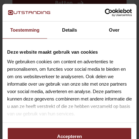
Button
BODE / FACILITAIR MEDEWERKER |
Toestemming
Details
Over
LELYSTAD | VOOR DE ERVAREN
PROFESSIONAL
Deze website maakt gebruik van cookies
Lelystad
Hospitality
We gebruiken cookies om content en advertenties te
Button
personaliseren, om functies voor social media te bieden en
om ons websiteverkeer te analyseren. Ook delen we
informatie over uw gebruik van onze site met onze partners
CATERINGKOERIER LOOF
voor social media, adverteren en analyse. Deze partners
kunnen deze gegevens combineren met andere informatie die
AMSTERDAM
u aan ze heeft verstrekt of die ze hebben verzameld op basis
Weesp
Hospitality
van uw gebruik van hun services.
Button
Accepteren