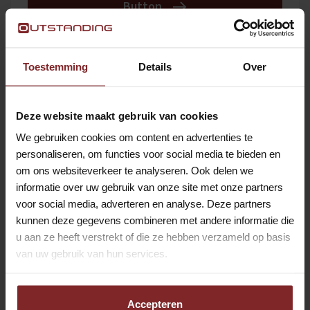
Button
BODE / FACILITAIR MEDEWERKER |
Toestemming
Details
Over
LELYSTAD | VOOR DE ERVAREN
PROFESSIONAL
Deze website maakt gebruik van cookies
Lelystad
Hospitality
We gebruiken cookies om content en advertenties te
Button
personaliseren, om functies voor social media te bieden en
om ons websiteverkeer te analyseren. Ook delen we
informatie over uw gebruik van onze site met onze partners
CATERINGKOERIER LOOF
voor social media, adverteren en analyse. Deze partners
kunnen deze gegevens combineren met andere informatie die
AMSTERDAM
u aan ze heeft verstrekt of die ze hebben verzameld op basis
Weesp
Hospitality
van uw gebruik van hun services.
Button
Accepteren